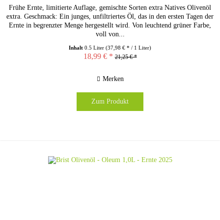
Frühe Ernte, limitierte Auflage, gemischte Sorten extra Natives Olivenöl
extra. Geschmack: Ein junges, unfiltriertes Öl, das in den ersten Tagen der
Ernte in begrenzter Menge hergestellt wird. Von leuchtend grüner Farbe,
voll von...
Inhalt
0.5 Liter
(37,98 € * / 1 Liter)
18,99 € *
21,25 € *
Merken
Zum Produkt