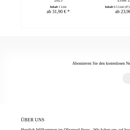
2025
Ernte 
Inhalt
1 Liter
Inhalt
0.5 Liter
(47,
ab 31,90 € *
ab 23,9
Abonnieren Sie den kostenlosen New
ÜBER UNS
Herzlich Willkommen im Olivenoel.Store - Wir haben uns auf hoch