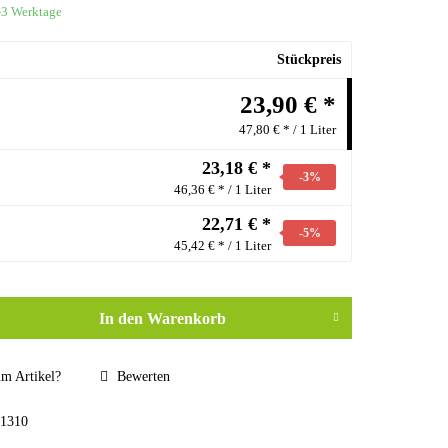
1-3 Werktage
Stückpreis
23,90 € *
47,80 € * / 1 Liter
23,18 € *
-3
%
46,36 € * / 1 Liter
22,71 € *
-5
%
45,42 € * / 1 Liter
In den
Warenkorb
m Artikel?
Bewerten
1310