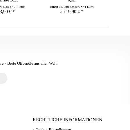
 Ernte 2025
0,5L
er
(47,80 € * / 1 Liter)
Inhalt
0.5 Liter
(39,80 € * / 1 Liter)
Inhalt
0.
3,90 € *
ab 19,90 € *
e - Beste Olivenöle aus aller Welt.
RECHTLICHE INFORMATIONEN
Cookie-Einstellungen