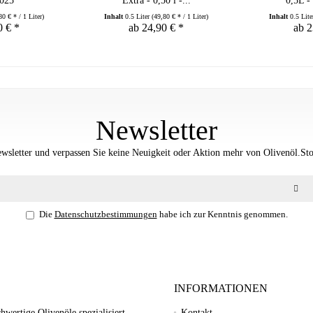
2025
Extra - 0,50 l -...
0,5L -
80 € * / 1 Liter)
Inhalt
0.5 Liter
(49,80 € * / 1 Liter)
Inhalt
0.5 Lit
0 € *
ab 24,90 € *
ab 2
Newsletter
sletter und verpassen Sie keine Neuigkeit oder Aktion mehr von Olivenöl.Stor
Die
Datenschutzbestimmungen
habe ich zur Kenntnis genommen.
INFORMATIONEN
wertige Olivenöle spezialisiert.
Kontakt