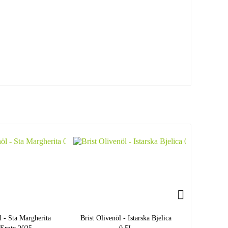
l - Sta Margherita
Brist Olivenöl - Istarska Bjelica
Chiavalon 