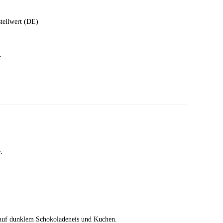
stellwert (DE)
r
.
ss auf dunklem Schokoladeneis und Kuchen.