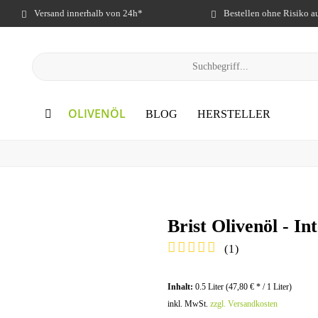
Versand innerhalb von 24h*
Bestellen ohne Risiko 
OLIVENÖL
BLOG
HERSTELLER
Brist Olivenöl - In
(
1
)
Inhalt:
0.5 Liter (
47,80 €
* / 1 Liter)
inkl. MwSt.
zzgl. Versandkosten