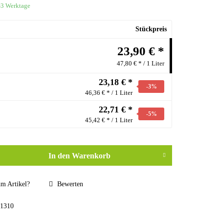
1-3 Werktage
Stückpreis
23,90 € *
47,80 € * / 1 Liter
23,18 € *
-3
%
46,36 € * / 1 Liter
22,71 € *
-5
%
45,42 € * / 1 Liter
In den
Warenkorb
m Artikel?
Bewerten
1310