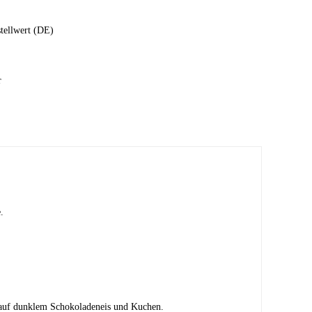
stellwert (DE)
r
.
ss auf dunklem Schokoladeneis und Kuchen.