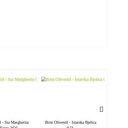
l - Sta Margherita
Brist Olivenöl - Istarska Bjelica
Chiavalon 