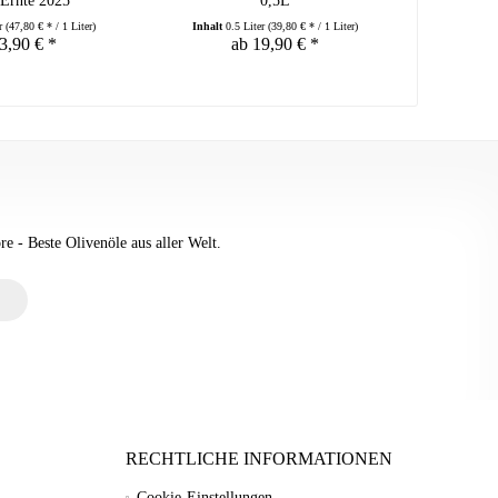
 Ernte 2025
0,5L
er
(47,80 € * / 1 Liter)
Inhalt
0.5 Liter
(39,80 € * / 1 Liter)
Inhalt
0.
3,90 € *
ab 19,90 € *
e - Beste Olivenöle aus aller Welt.
RECHTLICHE INFORMATIONEN
Cookie-Einstellungen