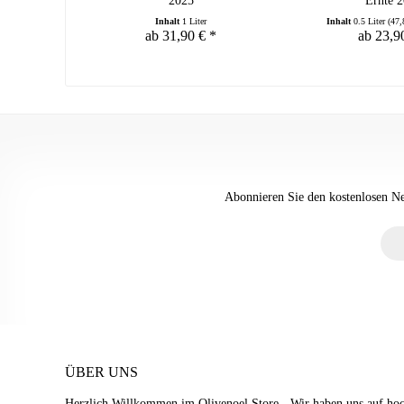
2025
Ernte 
Inhalt
1 Liter
Inhalt
0.5 Liter
(47,
ab 31,90 € *
ab 23,9
Abonnieren Sie den kostenlosen New
ÜBER UNS
Herzlich Willkommen im Olivenoel.Store - Wir haben uns auf hoch