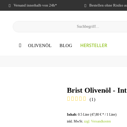
Versand innerhalb von 24h*
Bestellen ohne Risiko 
HERSTELLER
OLIVENÖL
BLOG
Brist Olivenöl - In
(
1
)
Inhalt:
0.5 Liter (
47,80 €
* / 1 Liter)
inkl. MwSt.
zzgl. Versandkosten