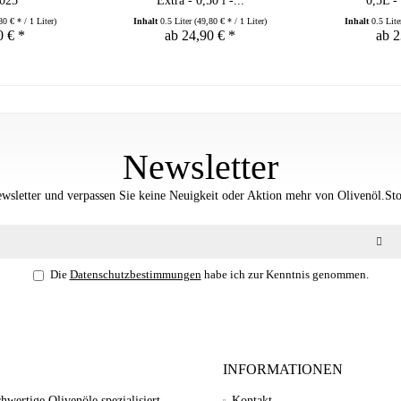
2025
Extra - 0,50 l -...
0,5L -
80 € * / 1 Liter)
Inhalt
0.5 Liter
(49,80 € * / 1 Liter)
Inhalt
0.5 Lit
0 € *
ab 24,90 € *
ab 2
Newsletter
sletter und verpassen Sie keine Neuigkeit oder Aktion mehr von Olivenöl.Stor
Die
Datenschutzbestimmungen
habe ich zur Kenntnis genommen.
INFORMATIONEN
wertige Olivenöle spezialisiert.
Kontakt